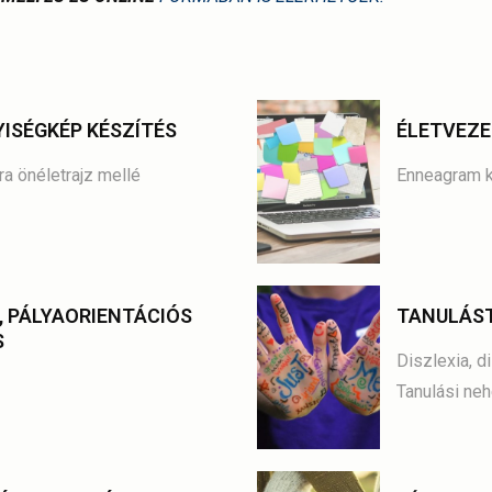
ISÉGKÉP KÉSZÍTÉS
ÉLETVEZE
a önéletrajz mellé
Enneagram k
, PÁLYAORIENTÁCIÓS
TANULÁS
S
Diszlexia, d
Tanulási neh