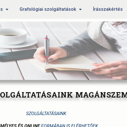
ás
Grafológiai szolgáltatások
Írásszakértés
ZOLGÁLTATÁSAINK MAGÁNSZE
SZOLGÁLTATÁSAINK
MÉLYES ÉS ONLINE
FORMÁBAN IS ELÉRHETŐEK.